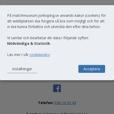
På matchmuseum.jonkoping.se används kakor (cookies) för
Till toppen av sidan
att webbplatsen ska fungera så bra som möjligt och för att
vi ska kunna förbättra och utveckla den efter dina behov.
Vi samlar och bearbetar din data i följande syften:
Nödvändiga & Statistik
.
Läs mer i vår
cookiepolicy
Inställningar
Acceptera
Telefon:
036-10 55 43
E-post: 
matchmuseum@jonkoping.se