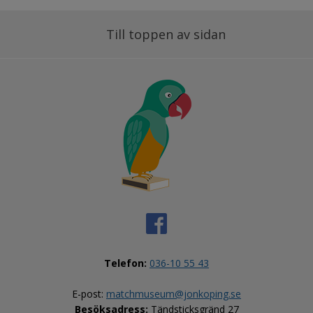
Till toppen av sidan
Telefon:
036-10 55 43
E-post: 
matchmuseum@jonkoping.se
Besöksadress:
 Tändsticksgränd 27