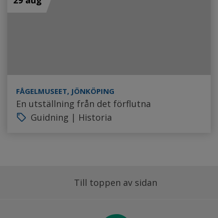
29 aug
FÅGELMUSEET, JÖNKÖPING
En utställning från det förflutna
Guidning | Historia
local_offer
Till toppen av sidan