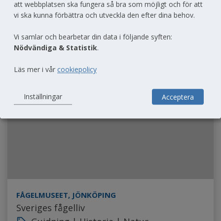
att webbplatsen ska fungera så bra som möjligt och för att
vi ska kunna förbättra och utveckla den efter dina behov.
FÅGELMUSEET, JÖNKÖPING
Livet som fågel – för dig mellan 5–10 år
Vi samlar och bearbetar din data i följande syften:
Nödvändiga & Statistik
.
Barnaktiviteter | Guidning | Natur
local_offer
Läs mer i vår
cookiepolicy
Inställningar
Acceptera
22 aug
FÅGELMUSEET, JÖNKÖPING
Sveriges fågelliv