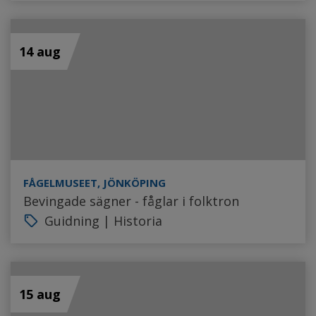
14 aug
FÅGELMUSEET, JÖNKÖPING
Bevingade sägner - fåglar i folktron
Guidning | Historia
local_offer
15 aug