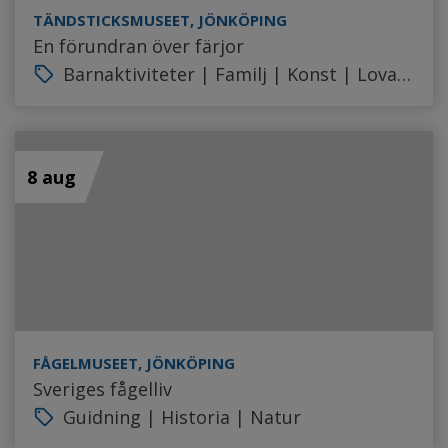
TÄNDSTICKSMUSEET, JÖNKÖPING
En förundran över färjor
Barnaktiviteter | Familj | Konst | Lovaktivitet | Workshop
local_offer
8 aug
FÅGELMUSEET, JÖNKÖPING
Sveriges fågelliv
Guidning | Historia | Natur
local_offer