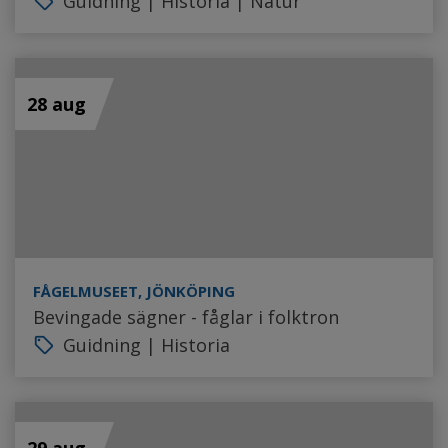
Guidning | Historia | Natur
local_offer
28 aug
FÅGELMUSEET, JÖNKÖPING
Bevingade sägner - fåglar i folktron
Guidning | Historia
local_offer