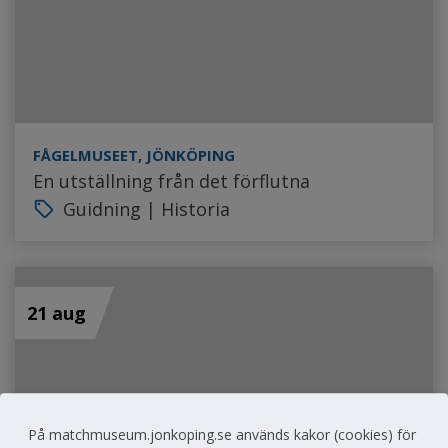
FÅGELMUSEET, JÖNKÖPING
En utställning från det förflutna
Guidning | Historia
local_offer
21 aug
På matchmuseum.jonkoping.se används kakor (cookies) för